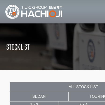
TUCグループ B
ニュース
在庫リ
News and Topics
Stock list
STOCK LIST
保証＆サービス
アクセ
Warranty and Serivce
Access map
特別作業について
オーダ
Special service
Order service
TUCとは？
リクル
What's TUC
Recruit
ALL STOCK LIST
SEDAN
TOURIN
会社概要
Company
1・2
3・4