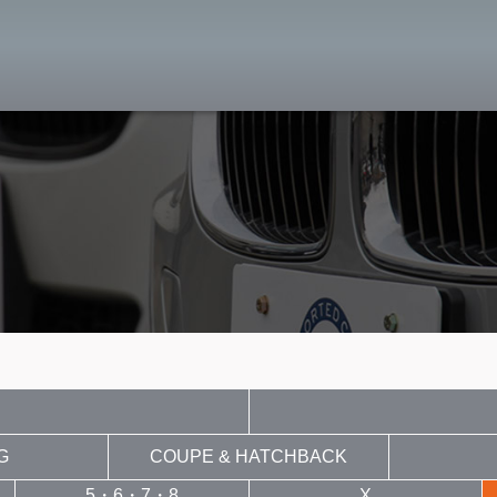
MW専門 八王子店
スト
目玉車両一覧
Features Stock list
スマップ
全国納車
Delivery service
ーサービス
買取無料査定
Trade in
ート
納車blog
User's voice
G
COUPE & HATCHBACK
5・6・7・8
X