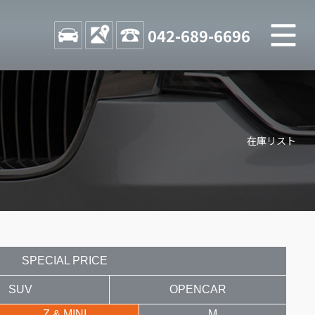
M
STOCK
ACCESS
042-689-6696
店舗紹介
Shop information
在庫リスト
お問い合わせ
Contact us
自動車保険
Car insurance
スタッフblog
Staff blog
SPECIAL PRICE
SUV
OPENCAR
Z & MINI
M