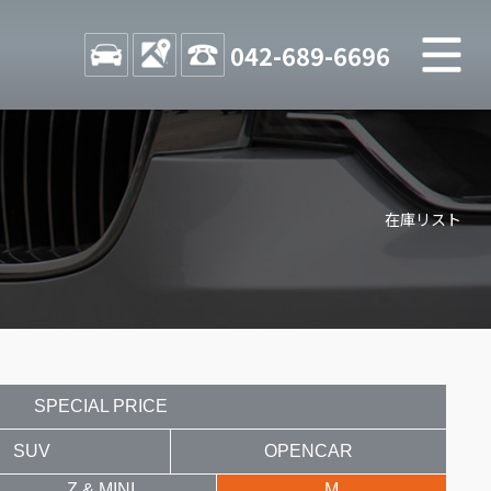
M
STOCK
ACCESS
042-689-6696
店舗紹介
Shop information
在庫リスト
お問い合わせ
Contact us
自動車保険
Car insurance
スタッフblog
Staff blog
SPECIAL PRICE
SUV
OPENCAR
Z & MINI
M