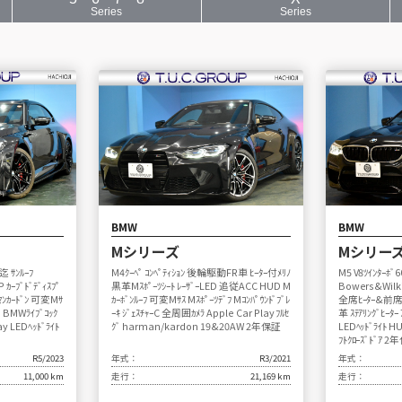
Series
Series
BMW
BMW
Mシリーズ
Mシリー
 ｻﾝﾙｰﾌ
M4ｸｰﾍﾟ ｺﾝﾍﾟﾃｨｼｮﾝ 後輪駆動FR車 ﾋｰﾀｰ付ﾒﾘﾉ
M5 V8ﾂｲﾝﾀｰﾎﾞ
ｶｰﾌﾞﾄﾞﾃﾞｨｽﾌﾟ
黒革Mｽﾎﾟｰﾂｼｰﾄ ﾚｰｻﾞｰLED 追従ACC HUD M
Bowers&Wilki
ﾏﾝｶｰﾄﾞﾝ 可変Mｻ
ｶｰﾎﾞﾝﾙｰﾌ 可変Mｻｽ Mｽﾎﾟｰﾂﾃﾞﾌ Mｺﾝﾊﾟｳﾝﾄﾞﾌﾞﾚ
全席ﾋｰﾀｰ&前席ﾍﾞ
D BMWﾗｲﾌﾞｺｯｸ
ｰｷ ｼﾞｪｽﾁｬｰC 全周囲ｶﾒﾗ Apple Car Play ﾌﾙｾ
革 ｽﾃｱﾘﾝｸﾞﾋｰﾀ
ay LEDﾍｯﾄﾞﾗｲﾄ
ｸﾞ harman/kardon 19&20AW 2年保証
LEDﾍｯﾄﾞﾗｲﾄ H
ﾌﾄｸﾛｰｽﾞﾄﾞｱ 
R5/2023
年式：
R3/2021
年式：
11,000 km
走行：
21,169 km
走行：