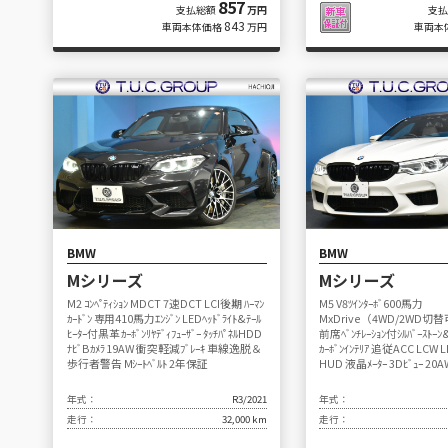
857
支払総額
万円
支
843
車両本体価格
万円
車両本
BMW
BMW
Mシリーズ
Mシリーズ
M2 ｺﾝﾍﾟﾃｨｼｮﾝ MDCT 7速DCT LCI後期 ﾊｰﾏﾝ
M5 V8ﾂｲﾝﾀｰﾎﾞ600馬力
ｶｰﾄﾞﾝ 専用410馬力ｴﾝｼﾞﾝ LEDﾍｯﾄﾞﾗｲﾄ&ﾃｰﾙ
MxDrive（4WD/2WD切
ﾋｰﾀｰ付黒革 ｶｰﾎﾞﾝﾘﾔﾃﾞｨﾌｭｰｻﾞｰ ﾀｯﾁﾊﾟﾈﾙHDD
前席ﾍﾞﾝﾁﾚｰｼｮﾝ付ｼﾙﾊﾞｰｽﾄｰﾝ&ﾌ
ﾅﾋﾞBｶﾒﾗ 19AW 衝突軽減ﾌﾞﾚｰｷ 車線逸脱＆
ｶｰﾎﾞﾝｲﾝﾃﾘｱ 追従ACC LCW L
歩行者警告 Mｼｰﾄﾍﾞﾙﾄ 2年保証
HUD 液晶ﾒｰﾀｰ 3Dﾋﾞｭｰ 2
年式：
R3/2021
年式：
走行：
32,000 km
走行：