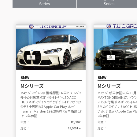
Series
Series
BMW
BMW
Mシリーズ
Mシリーズ
M4ｸｰﾍﾟ ｺﾝﾍﾟﾃｨｼｮﾝ 後輪駆動FR車 ﾋｰﾀｰ&ﾍﾞﾝ
M2ｸｰﾍﾟ 新車保証R8年10月迄
ﾁﾚｰｼｮﾝ付黒革Mｽﾎﾟｰﾂｼｰﾄ ﾚｰｻﾞｰLED ACC
MAXTONDESAINｴｱﾛ ﾊｲﾗｲﾝP 
HUD Mｽﾎﾟｰﾂﾃﾞﾌ Mｺﾝﾊﾟｳﾝﾄﾞﾌﾞﾚｰｷ ﾋﾟｱﾉﾌﾞﾗｯｸ
ﾚｲ ﾋｰﾀｰ付黒革Mｽﾎﾟｰﾂｼｰﾄ ﾊｰ
ｲﾝﾃﾘｱ 全周囲ｶﾒﾗ Apple Car Play ﾌﾙｾｸﾞ
ｽ Mｺﾝﾊﾟｳﾝﾄﾞﾌﾞﾚｰｷ ACC HU
harman/kardon 19&20AW KW車高調 1ｵ
ﾋﾟｯﾄ ﾅﾋﾞBｶﾒﾗ Apple Car Pl
ｰﾅｰ 2年保証
2年保証
年式：
R3/2021
年式：
走行：
15,000 km
走行：