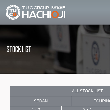
TUCグループ B
ニュース
在庫リ
News and Topics
Stock list
STOCK LIST
保証＆サービス
アクセ
Warranty and Serivce
Access map
特別作業について
オーダ
Special service
Order service
TUCとは？
リクル
What's TUC
Recruit
ALL STOCK LIST
SEDAN
TOURIN
会社概要
Company
1・2
3・4