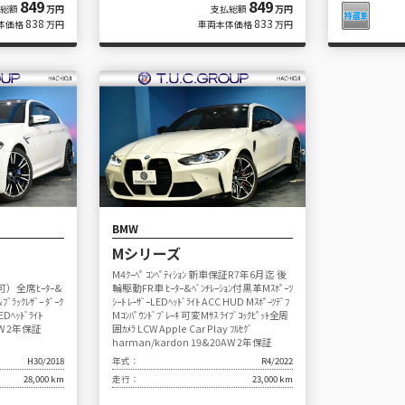
849
849
払総額
万円
支払総額
万円
838
833
体価格
万円
車両本体価格
万円
BMW
Mシリーズ
M4ｸｰﾍﾟ ｺﾝﾍﾟﾃｨｼｮﾝ 新車保証R7年6月迄 後
替可）全席ﾋｰﾀｰ&
輪駆動FR車 ﾋｰﾀｰ&ﾍﾞﾝﾁﾚｰｼｮﾝ付黒革Mｽﾎﾟｰﾂ
ﾞﾗｯｸﾚｻﾞｰ ﾀﾞｰｸ
ｼｰﾄ ﾚｰｻﾞｰLEDﾍｯﾄﾞﾗｲﾄ ACC HUD Mｽﾎﾟｰﾂﾃﾞﾌ
EDﾍｯﾄﾞﾗｲﾄ
Mｺﾝﾊﾟｳﾝﾄﾞﾌﾞﾚｰｷ 可変Mｻｽ ﾗｲﾌﾞｺｯｸﾋﾟｯﾄ全周
0AW 2年保証
囲ｶﾒﾗ LCW Apple Car Play ﾌﾙｾｸﾞ
harman/kardon 19&20AW 2年保証
H30/2018
年式：
R4/2022
28,000 km
走行：
23,000 km