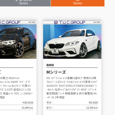
Series
Series
BMW
ズ
Mシリーズ
600馬力 MxDrive
M2 ｺﾝﾍﾟﾃｨｼｮﾝ LCI後期 6速M/T 専用410馬
ns ｺﾝﾌｫｰﾄ&MﾄﾞﾗｲﾊﾞｰｽﾞP
力ｴﾝｼﾞﾝ LEDﾍｯﾄﾞﾗｲﾄ&ﾃｰﾙ ﾋｰﾀｰ付黒革 ﾀｯﾁﾊﾟ
ﾝﾁﾚｰｼｮﾝ&ﾏｯｻｰｼﾞ付黒ﾒﾘﾉ
ﾈﾙHDDﾅﾋﾞBｶﾒﾗ IDING POWER19AW&ﾌﾞﾚ
ｰ ｱﾝﾋﾞｴﾝﾄｴｱP 追従ACC LCW
ｰｷﾛｰﾀｰ 社外ﾘｯﾌﾟ&ﾄﾗﾝｸｽﾎﾟｲﾗｰ Mｽﾎﾟｰﾂﾌﾞﾚｰｷ
UD 液晶ﾒｰﾀｰ 3Dﾋﾞｭｰ 20AW ｿ
衝突軽減ﾌﾞﾚｰｷ 車線逸脱＆歩行者警告 Mｼ
2年保証
ｰﾄﾍﾞﾙﾄ 2年保証
H30/2018
年式：
R2/2020
31,000 km
走行：
12,539 km