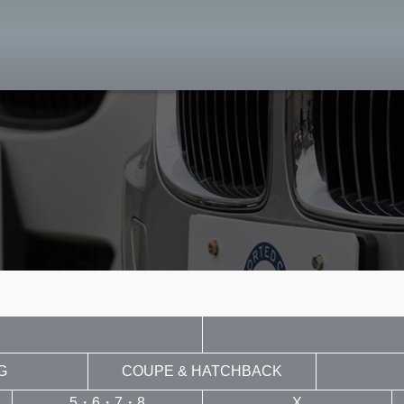
MW専門 八王子店
スト
目玉車両一覧
Features Stock list
スマップ
全国納車
Delivery service
ーサービス
買取無料査定
Trade in
ート
納車blog
User's voice
G
COUPE & HATCHBACK
5・6・7・8
X