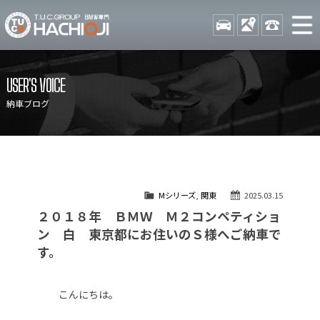
TUCグループ BMW専門 八
STOCK
ACCESS
042-689-
ニュース
在庫リスト
USER'S VOICE
目玉車両一覧
店舗紹介
納車ブログ
保証＆サービス
アクセスマップ
全国納車
お問い合わせ
特別作業について
オーダーサービス
Mシリーズ
,
関東
2025.03.15
買取無料査定
自動車保険
２０１８年 ＢＭＷ Ｍ２コンペティショ
TUCとは？
リクルート
ン 白 東京都にお住いのＳ様へご納車で
す。
納車blog
スタッフblog
会社概要
こんにちは。