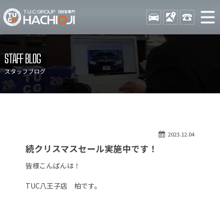
TUCグループ BMW専門 八
STOCK
ACCESS
042-689-
ニュース
在庫リスト
STAFF BLOG
目玉車両一覧
店舗紹介
スタッフブログ
保証＆サービス
アクセスマップ
全国納車
お問い合わせ
特別作業について
オーダーサービス
2023.12.04
買取無料査定
自動車保険
続クリスマスセール実施中です！
TUCとは？
リクルート
皆様こんばんは！
納車blog
スタッフblog
TUC八王子店 柏です。
会社概要