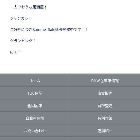
一人でおうち居酒屋！
ジャンガレ
ご好評につきSummer Sale延長開催中です！！
グランピング！
にくー
ホーム
BMW在庫車情報
TUC保証
注文販売
全国納車
買取査定
自動車保険
特別作業
お問い合わせ
店舗紹介