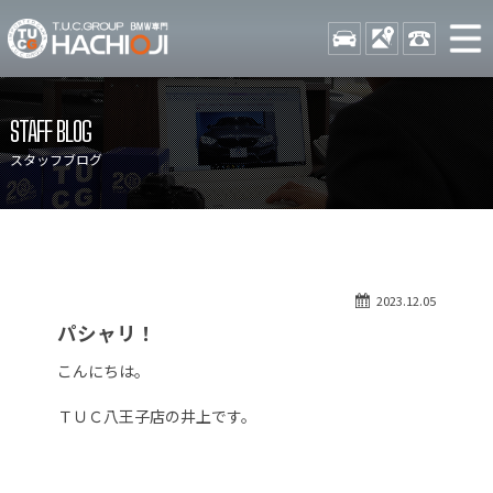
TUCグループ BMW専門 八
STOCK
ACCESS
042-689-
ニュース
在庫リスト
STAFF BLOG
目玉車両一覧
店舗紹介
スタッフブログ
保証＆サービス
アクセスマップ
全国納車
お問い合わせ
特別作業について
オーダーサービス
2023.12.05
買取無料査定
自動車保険
パシャリ！
TUCとは？
リクルート
こんにちは。
納車blog
スタッフblog
ＴＵＣ八王子店の井上です。
会社概要