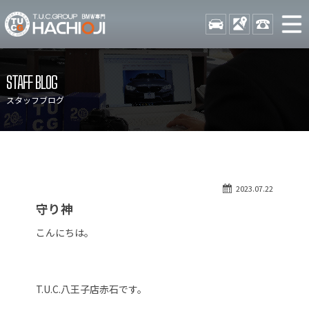
TUCグループ BMW専門 八
STOCK
ACCESS
042-689-
ニュース
在庫リスト
STAFF BLOG
目玉車両一覧
店舗紹介
スタッフブログ
保証＆サービス
アクセスマップ
全国納車
お問い合わせ
特別作業について
オーダーサービス
2023.07.22
買取無料査定
自動車保険
守り神
TUCとは？
リクルート
こんにちは。
納車blog
スタッフblog
会社概要
T.U.C.八王子店赤石です。