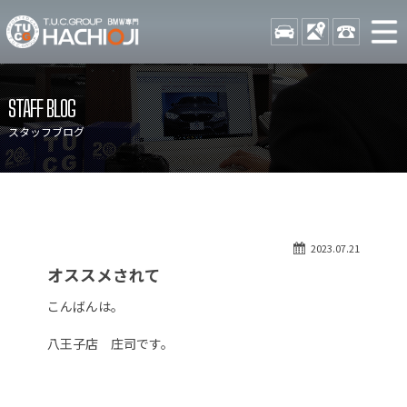
TUCグループ BMW専門 八
STOCK
ACCESS
042-689-
ニュース
在庫リスト
STAFF BLOG
目玉車両一覧
店舗紹介
スタッフブログ
保証＆サービス
アクセスマップ
全国納車
お問い合わせ
特別作業について
オーダーサービス
2023.07.21
買取無料査定
自動車保険
オススメされて
TUCとは？
リクルート
こんばんは。
納車blog
スタッフblog
八王子店 庄司です。
会社概要