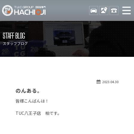
TUCグループ BMW専門 八
STOCK
ACCESS
042-689-
ニュース
在庫リスト
STAFF BLOG
目玉車両一覧
店舗紹介
スタッフブログ
保証＆サービス
アクセスマップ
全国納車
お問い合わせ
特別作業について
オーダーサービス
2023.04.30
買取無料査定
自動車保険
のんある。
TUCとは？
リクルート
皆様こんばんは！
納車blog
スタッフblog
TUC八王子店 柏です。
会社概要