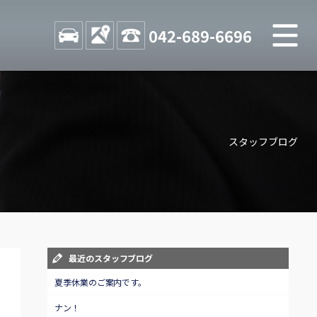
M
STOCK
ACCESS
042-689-6696
店舗紹介
Shop information
スタッフブログ
お問い合わせ
Contact us
自動車保険
Car insurance
スタッフblog
最近のスタッフブログ
Staff blog
夏季休業のご案内です。
ナン！