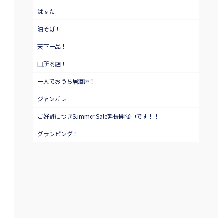
ぱすた
油そば！
天下一品！
田所商店！
一人でおうち居酒屋！
ジャンガレ
ご好評につきSummer Sale延長開催中です！！
グランピング！