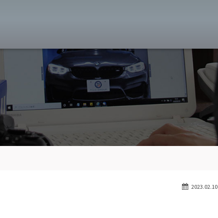
MW専門 八王子店
スト
目玉車両一覧
Features Stock list
スマップ
全国納車
Delivery service
ーサービス
買取無料査定
Trade in
ート
納車blog
User's voice
2023.02.10