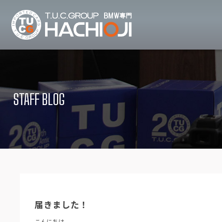
TUCグループ B
ニュース
在庫リ
News and Topics
Stock list
STAFF BLOG
保証＆サービス
アクセ
Warranty and Serivce
Access map
特別作業について
オーダ
Special service
Order service
TUCとは？
リクル
What's TUC
Recruit
届きました！
会社概要
Company
こんにちは。