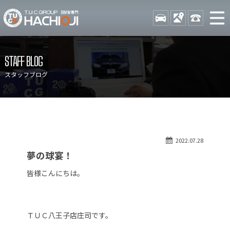
TUCグループ BMW専門 八
STOCK
ACCESS
042-689-
ニュース
在庫リスト
STAFF BLOG
目玉車両一覧
店舗紹介
スタッフブログ
保証＆サービス
アクセスマップ
全国納車
お問い合わせ
特別作業について
オーダーサービス
2022.07.28
買取無料査定
自動車保険
夢の球宴！
TUCとは？
リクルート
皆様こんにちは。
納車blog
スタッフblog
会社概要
ＴＵＣ八王子店庄司です。