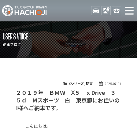
TUCグループ BMW専門 八
STOCK
ACCESS
042-689-
ニュース
在庫リスト
USER'S VOICE
目玉車両一覧
店舗紹介
納車ブログ
保証＆サービス
アクセスマップ
全国納車
お問い合わせ
特別作業について
オーダーサービス
Xシリーズ
,
関東
2025.07.01
買取無料査定
自動車保険
２０１９年 ＢＭＷ Ⅹ５ ｘDrive ３
TUCとは？
リクルート
５ｄ Mスポーツ 白 東京都にお住いの
I様へご納車です。
納車blog
スタッフblog
会社概要
こんにちは。