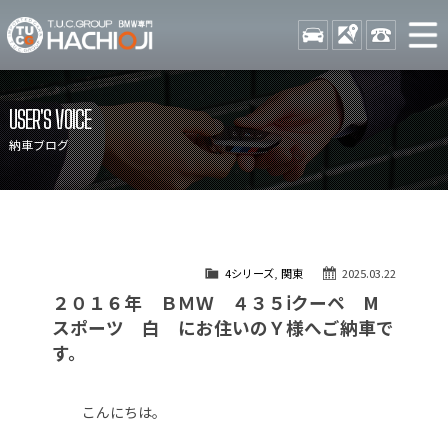
TUCグループ BMW専門 八
STOCK
ACCESS
042-689-
ニュース
在庫リスト
USER'S VOICE
目玉車両一覧
店舗紹介
納車ブログ
保証＆サービス
アクセスマップ
全国納車
お問い合わせ
特別作業について
オーダーサービス
4シリーズ
,
関東
2025.03.22
買取無料査定
自動車保険
２０１６年 ＢＭＷ ４３５ⅰクーペ M
TUCとは？
リクルート
スポーツ 白 にお住いのＹ様へご納車で
す。
納車blog
スタッフblog
会社概要
こんにちは。