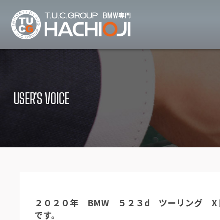
TUCグループ B
ニュース
在庫リ
News and Topics
Stock list
USER'S VOICE
保証＆サービス
アクセ
Warranty and Serivce
Access map
特別作業について
オーダ
Special service
Order service
TUCとは？
リクル
What's TUC
Recruit
２０２０年 BMW ５２３d ツーリング 
会社概要
です。
Company