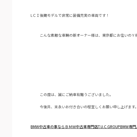
LＣＩ後期モデルで非常に装備充実の車両です！
こんな素敵な車輛の新オーナー様は、東京都にお住いのＹ
この度は、誠にご納車有難うございました。
今後共、末永いお付き合いの程宜しくお願い申し上げます
BMW中古車の事ならＢＭＷ中古車専門店T.U.C.GROUPBMW専