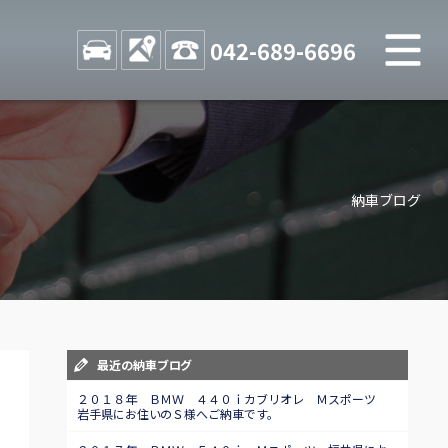
M
STOCK
ACCESS
042-689-6696
店舗紹介
Shop information
納車ブログ
お問い合わせ
Contact us
自動車保険
Car insurance
スタッフblog
最近の納車ブログ
Staff blog
２０１８年 ＢＭＷ ４４０ｉカブリオレ Ｍスポーツ
岩手県にお住いのＳ様へご納車です。