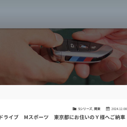
MW専門 八王子店
スト
目玉車両一覧
Features Stock list
スマップ
全国納車
Delivery service
ーサービス
買取無料査定
Trade in
ート
納車blog
User's voice
5シリーズ
,
関東
2024.12.08
Xドライブ Mスポーツ 東京都にお住いのＹ様へご納車