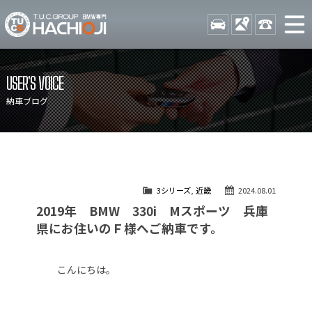
TUCグループ BMW専門 八
STOCK
ACCESS
042-689-
ニュース
在庫リスト
USER'S VOICE
目玉車両一覧
店舗紹介
納車ブログ
保証＆サービス
アクセスマップ
全国納車
お問い合わせ
特別作業について
オーダーサービス
3シリーズ
,
近畿
2024.08.01
買取無料査定
自動車保険
2019年 BMW 330i Mスポーツ 兵庫
TUCとは？
リクルート
県にお住いのＦ様へご納車です。
納車blog
スタッフblog
こんにちは。
会社概要