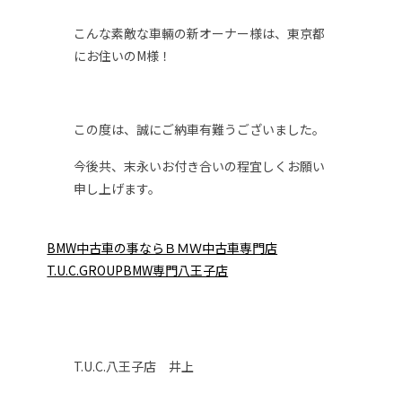
こんな素敵な車輛の新オーナー様は、東京都
にお住いのM様！
この度は、誠にご納車有難うございました。
今後共、末永いお付き合いの程宜しくお願い
申し上げます。
BMW中古車の事ならＢＭＷ中古車専門店
T.U.C.GROUPBMW専門八王子店
T.U.C.八王子店 井上