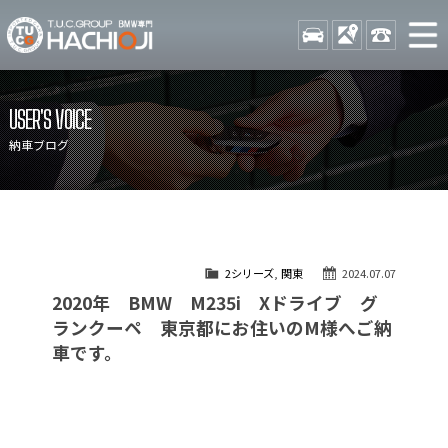
TUCグループ BMW専門 八
STOCK
ACCESS
042-689-
ニュース
在庫リスト
USER'S VOICE
目玉車両一覧
店舗紹介
納車ブログ
保証＆サービス
アクセスマップ
全国納車
お問い合わせ
特別作業について
オーダーサービス
2シリーズ
,
関東
2024.07.07
買取無料査定
自動車保険
2020年 BMW M235i Xドライブ グ
TUCとは？
リクルート
ランクーペ 東京都にお住いのM様へご納
車です。
納車blog
スタッフblog
会社概要