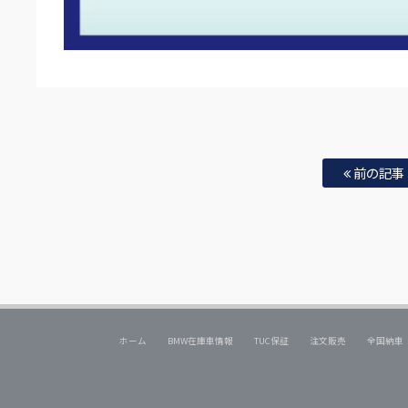
前の記事
ホーム
BMW在庫車情報
TUC保証
注文販売
全国納車