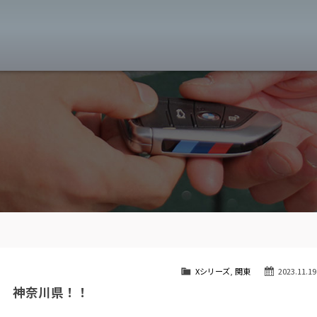
MW専門 八王子店
スト
目玉車両一覧
Features Stock list
スマップ
全国納車
Delivery service
ーサービス
買取無料査定
Trade in
ート
納車blog
User's voice
Xシリーズ
,
関東
2023.11.19
ン 神奈川県！！