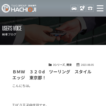
TUCグループ BMW専門 八
STOCK
ACCESS
042-689-
ニュース
在庫リスト
USER'S VOICE
目玉車両一覧
店舗紹介
納車ブログ
保証＆サービス
アクセスマップ
全国納車
お問い合わせ
特別作業について
オーダーサービス
3シリーズ
,
関東
2023.08.05
買取無料査定
自動車保険
ＢＭＷ ３２０d ツーリング スタイル
TUCとは？
リクルート
エッジ 東京都！
納車blog
スタッフblog
こんにちは。
会社概要
TUC八王子店庄司です。