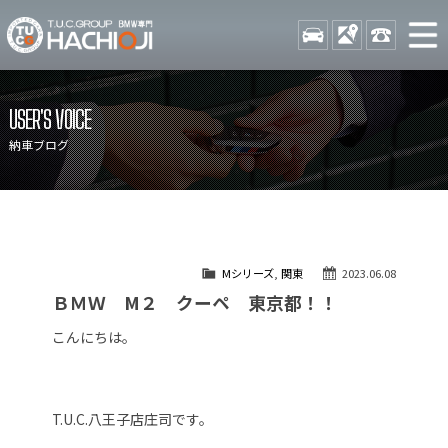
TUCグループ BMW専門 八
STOCK
ACCESS
042-689-
ニュース
在庫リスト
USER'S VOICE
目玉車両一覧
店舗紹介
納車ブログ
保証＆サービス
アクセスマップ
全国納車
お問い合わせ
特別作業について
オーダーサービス
Mシリーズ
,
関東
2023.06.08
買取無料査定
自動車保険
ＢＭＷ M２ クーペ 東京都！！
TUCとは？
リクルート
こんにちは。
納車blog
スタッフblog
会社概要
T.U.C.八王子店庄司です。