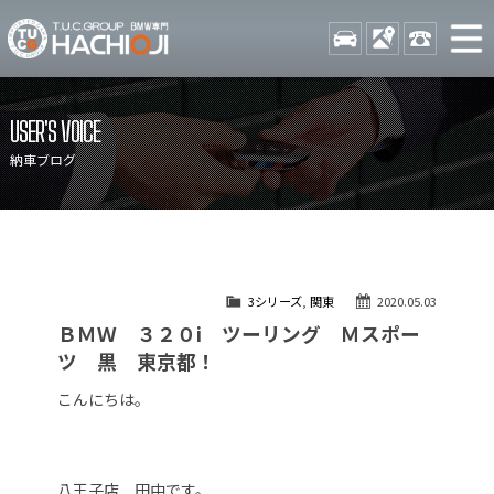
TUCグループ BMW専門 八
STOCK
ACCESS
042-689-
ニュース
在庫リスト
USER'S VOICE
目玉車両一覧
店舗紹介
納車ブログ
保証＆サービス
アクセスマップ
全国納車
お問い合わせ
特別作業について
オーダーサービス
3シリーズ
,
関東
2020.05.03
買取無料査定
自動車保険
ＢＭＷ ３２０i ツーリング Ｍスポー
TUCとは？
リクルート
ツ 黒 東京都！
納車blog
スタッフblog
こんにちは。
会社概要
八王子店 田中です。