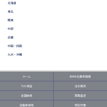
北海道
東北
関東
中部
近畿
中国・四国
九州・沖縄
ホーム
BMW在庫車情報
TUC保証
注文販売
全国納車
買取査定
自動車保険
特別作業