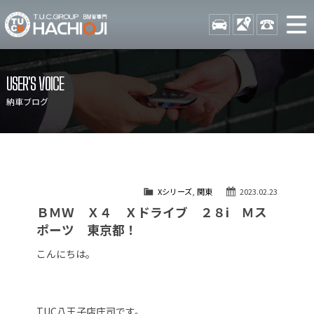
TUCグループ BMW専門 八
STOCK
ACCESS
042-689-
ニュース
在庫リスト
USER'S VOICE
目玉車両一覧
店舗紹介
納車ブログ
保証＆サービス
アクセスマップ
全国納車
お問い合わせ
特別作業について
オーダーサービス
Xシリーズ
,
関東
2023.02.23
買取無料査定
自動車保険
ＢＭＷ Ｘ４ Ｘドライブ ２８i Ｍス
TUCとは？
リクルート
ポーツ 東京都！
納車blog
スタッフblog
こんにちは。
会社概要
TUC八王子店庄司です。