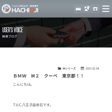
TUCグループ BMW専門 八
STOCK
ACCESS
042-689-
ニュース
在庫リスト
USER'S VOICE
目玉車両一覧
店舗紹介
納車ブログ
保証＆サービス
アクセスマップ
全国納車
お問い合わせ
特別作業について
オーダーサービス
Mシリーズ
2023.02.04
買取無料査定
自動車保険
ＢＭＷ M２ クーペ 東京都！！
TUCとは？
リクルート
こんにちは。
納車blog
スタッフblog
会社概要
T.U.C.八王子店赤石です。