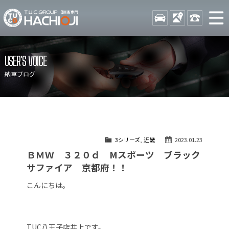
TUCグループ BMW専門 八
STOCK
ACCESS
042-689-
ニュース
在庫リスト
USER'S VOICE
目玉車両一覧
店舗紹介
納車ブログ
保証＆サービス
アクセスマップ
全国納車
お問い合わせ
特別作業について
オーダーサービス
3シリーズ
,
近畿
2023.01.23
買取無料査定
自動車保険
ＢＭＷ ３２０ｄ Mスポーツ ブラック
TUCとは？
リクルート
サファイア 京都府！！
納車blog
スタッフblog
こんにちは。
会社概要
TUC八王子店井上です。