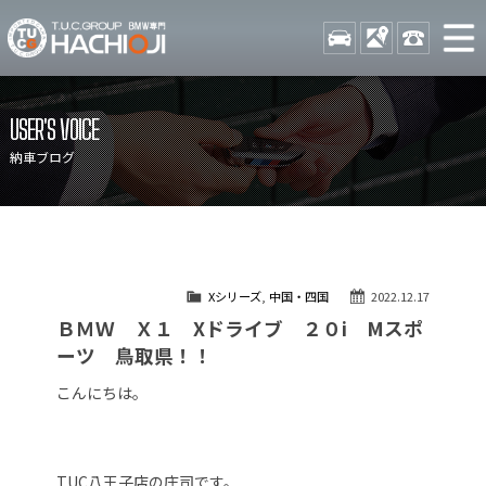
TUCグループ BMW専門 八
STOCK
ACCESS
042-689-
ニュース
在庫リスト
USER'S VOICE
目玉車両一覧
店舗紹介
納車ブログ
保証＆サービス
アクセスマップ
全国納車
お問い合わせ
特別作業について
オーダーサービス
Xシリーズ
,
中国・四国
2022.12.17
買取無料査定
自動車保険
ＢＭＷ Ｘ１ Xドライブ ２０i Mスポ
TUCとは？
リクルート
ーツ 鳥取県！！
納車blog
スタッフblog
こんにちは。
会社概要
TUC八王子店の庄司です。