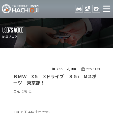
TUCグループ BMW専門 八
STOCK
ACCESS
042-689-
ニュース
在庫リスト
USER'S VOICE
目玉車両一覧
店舗紹介
納車ブログ
保証＆サービス
アクセスマップ
全国納車
お問い合わせ
特別作業について
オーダーサービス
Xシリーズ
,
関東
2022.11.13
買取無料査定
自動車保険
ＢＭＷ X５ Xドライブ ３５i Mスポ
TUCとは？
リクルート
ーツ 東京都！
納車blog
スタッフblog
こんにちは。
会社概要
TUC八王子店庄司です。