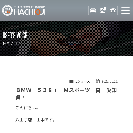
TUCグループ BMW専門 八
STOCK
ACCESS
042-689-
ニュース
在庫リスト
USER'S VOICE
目玉車両一覧
店舗紹介
納車ブログ
保証＆サービス
アクセスマップ
全国納車
お問い合わせ
特別作業について
オーダーサービス
5シリーズ
2022.05.21
買取無料査定
自動車保険
ＢＭＷ ５２８ｉ Ｍスポーツ 白 愛知
TUCとは？
リクルート
県！
納車blog
スタッフblog
こんにちは。
会社概要
八王子店 田中です。