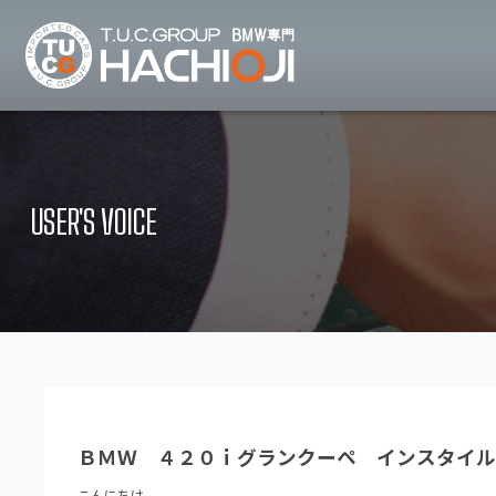
TUCグループ B
ニュース
在庫リ
News and Topics
Stock list
USER'S VOICE
保証＆サービス
アクセ
Warranty and Serivce
Access map
特別作業について
オーダ
Special service
Order service
TUCとは？
リクル
What's TUC
Recruit
ＢＭＷ ４２０ｉグランクーペ インスタイ
会社概要
Company
こんにちは。