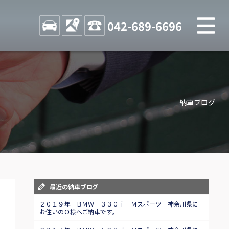
M
STOCK
ACCESS
042-689-6696
店舗紹介
Shop information
納車ブログ
お問い合わせ
Contact us
自動車保険
Car insurance
スタッフblog
最近の納車ブログ
Staff blog
２０１９年 ＢＭＷ ３３０ｉ Ｍスポーツ 神奈川県に
お住いのＯ様へご納車です。