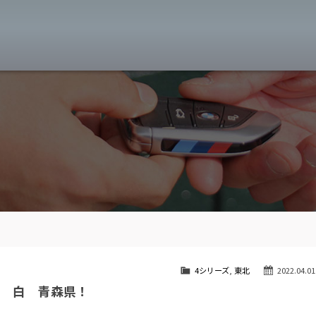
MW専門 八王子店
スト
目玉車両一覧
Features Stock list
スマップ
全国納車
Delivery service
ーサービス
買取無料査定
Trade in
ート
納車blog
User's voice
4シリーズ
,
東北
2022.04.01
ル 白 青森県！