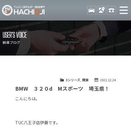
TUCグループ BMW専門 八
STOCK
ACCESS
042-689-
ニュース
在庫リスト
USER'S VOICE
目玉車両一覧
店舗紹介
納車ブログ
保証＆サービス
アクセスマップ
全国納車
お問い合わせ
特別作業について
オーダーサービス
3シリーズ
,
関東
2021.12.24
買取無料査定
自動車保険
BMW ３２０d Mスポーツ 埼玉県！
TUCとは？
リクルート
こんにちは。
納車blog
スタッフblog
会社概要
TUC八王子店伊藤です。