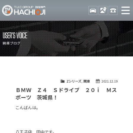
TUCグループ BMW専門 八
STOCK
ACCESS
042-689-
ニュース
在庫リスト
USER'S VOICE
目玉車両一覧
店舗紹介
納車ブログ
保証＆サービス
アクセスマップ
全国納車
お問い合わせ
特別作業について
オーダーサービス
Zシリーズ
,
関東
2021.12.19
買取無料査定
自動車保険
ＢＭＷ Ｚ４ Ｓドライブ ２０ｉ Ｍス
TUCとは？
リクルート
ポーツ 茨城県！
納車blog
スタッフblog
こんばんは。
会社概要
八王子店 田中です。