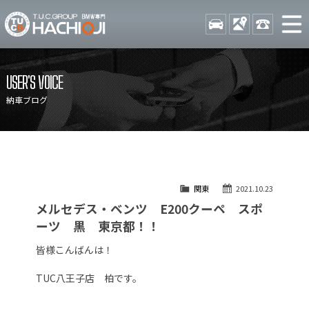
TUCグループ BMW専門 八
STOCK
ACCESS
042-689-
ニュース
在庫リスト
USER'S VOICE
目玉車両一覧
店舗紹介
納車ブログ
保証＆サービス
アクセスマップ
全国納車
お問い合わせ
特別作業について
オーダーサービス
関東
2021.10.23
買取無料査定
自動車保険
メルセデス・ベンツ E200クーペ スポ
TUCとは？
リクルート
ーツ 黒 東京都！！
納車blog
スタッフblog
皆様こんばんは！
会社概要
TUC八王子店 柏です。