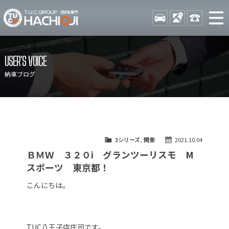
TUCグループ BMW専門 八
STOCK
ACCESS
042-689-
ニュース
在庫リスト
USER'S VOICE
目玉車両一覧
店舗紹介
納車ブログ
保証＆サービス
アクセスマップ
全国納車
お問い合わせ
特別作業について
オーダーサービス
3シリーズ
,
関東
2021.10.04
買取無料査定
自動車保険
ＢＭＷ ３２０i グランツーリスモ M
TUCとは？
リクルート
スポーツ 東京都！
納車blog
スタッフblog
こんにちは。
会社概要
TUC八王子店庄司です。