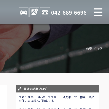
M
STOCK
ACCESS
042-689-6696
店舗紹介
Shop information
納車ブログ
お問い合わせ
Contact us
自動車保険
Car insurance
スタッフblog
最近の納車ブログ
Staff blog
２０１９年 ＢＭＷ ３３０ｉ Ｍスポーツ 神奈川県に
お住いのＯ様へご納車です。