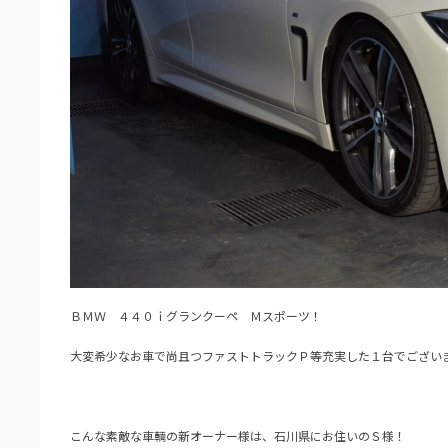
ＢＭＷ ４４０ｉグランクーペ Ｍスポーツ！
大変希少なお車で尚且つファストトラックＰ等充実した１台でござい
こんな素敵な車輌の新オーナー様は、石川県にお住いのＳ様！