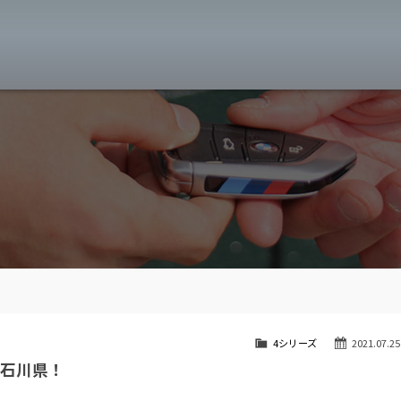
MW専門 八王子店
スト
目玉車両一覧
Features Stock list
スマップ
全国納車
Delivery service
ーサービス
買取無料査定
Trade in
ート
納車blog
User's voice
4シリーズ
2021.07.25
 石川県！