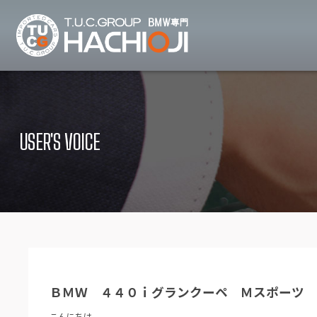
TUCグループ B
ニュース
在庫リ
News and Topics
Stock list
USER'S VOICE
保証＆サービス
アクセ
Warranty and Serivce
Access map
特別作業について
オーダ
Special service
Order service
TUCとは？
リクル
What's TUC
Recruit
ＢＭＷ ４４０ｉグランクーペ Ｍスポーツ
会社概要
Company
こんにちは。