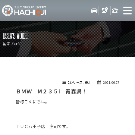
TUCグループ BMW専門 八
STOCK
ACCESS
042-689-
ニュース
在庫リスト
USER'S VOICE
目玉車両一覧
店舗紹介
納車ブログ
保証＆サービス
アクセスマップ
全国納車
お問い合わせ
特別作業について
オーダーサービス
2シリーズ
,
東北
2021.06.27
買取無料査定
自動車保険
ＢＭＷ M２３５i 青森県！
TUCとは？
リクルート
皆様こんにちは。
納車blog
スタッフblog
会社概要
ＴＵＣ八王子店 庄司です。