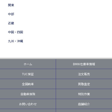
関東
中部
近畿
中国・四国
九州・沖縄
ホーム
BMW在庫車情報
TUC保証
注文販売
全国納車
買取査定
自動車保険
特別作業
お問い合わせ
店舗紹介