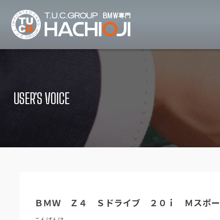
TUCグループ B
ニュース
在庫リ
News and Topics
Stock list
USER'S VOICE
保証＆サービス
アクセ
Warranty and Serivce
Access map
特別作業について
オーダ
Special service
Order service
TUCとは？
リクル
What's TUC
Recruit
ＢＭＷ Ｚ４ Ｓドライブ ２０ｉ Ｍスポ
会社概要
Company
こんばんは。