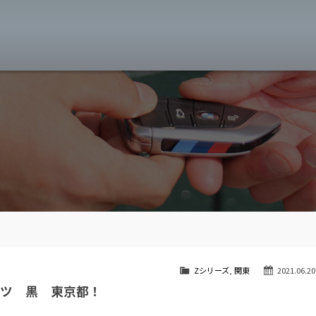
MW専門 八王子店
スト
目玉車両一覧
Features Stock list
スマップ
全国納車
Delivery service
ーサービス
買取無料査定
Trade in
ート
納車blog
User's voice
Zシリーズ
,
関東
2021.06.20
ーツ 黒 東京都！