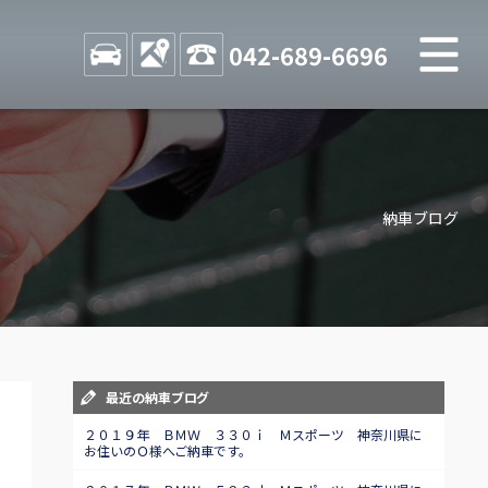
M
STOCK
ACCESS
042-689-6696
店舗紹介
Shop information
納車ブログ
お問い合わせ
Contact us
自動車保険
Car insurance
スタッフblog
最近の納車ブログ
Staff blog
２０１９年 ＢＭＷ ３３０ｉ Ｍスポーツ 神奈川県に
お住いのＯ様へご納車です。