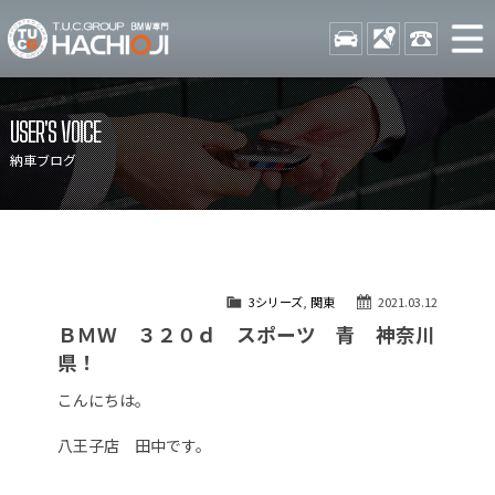
TUCグループ BMW専門 八
STOCK
ACCESS
042-689-
ニュース
在庫リスト
USER'S VOICE
目玉車両一覧
店舗紹介
納車ブログ
保証＆サービス
アクセスマップ
全国納車
お問い合わせ
特別作業について
オーダーサービス
3シリーズ
,
関東
2021.03.12
買取無料査定
自動車保険
ＢＭＷ ３２０ｄ スポーツ 青 神奈川
TUCとは？
リクルート
県！
納車blog
スタッフblog
こんにちは。
会社概要
八王子店 田中です。