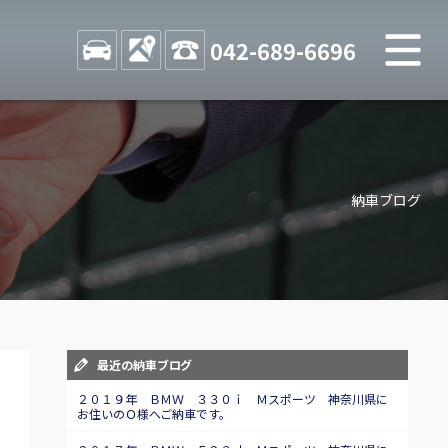
M
STOCK
ACCESS
042-689-6696
店舗紹介
Shop information
納車ブログ
お問い合わせ
Contact us
自動車保険
Car insurance
スタッフblog
最近の納車ブログ
Staff blog
２０１９年 ＢＭＷ ３３０ｉ Ｍスポーツ 神奈川県に
お住いのＯ様へご納車です。