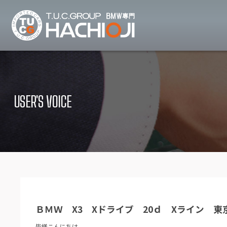
TUCグループ B
ニュース
在庫リ
News and Topics
Stock list
USER'S VOICE
保証＆サービス
アクセ
Warranty and Serivce
Access map
特別作業について
オーダ
Special service
Order service
TUCとは？
リクル
What's TUC
Recruit
ＢＭＷ X3 Xドライブ 20ｄ Xライン 東
会社概要
Company
皆様こんにちは。