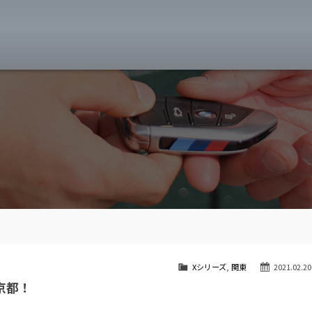
MW専門 八王子店
スト
目玉車両一覧
Features Stock list
スマップ
全国納車
Delivery service
ーサービス
買取無料査定
Trade in
ート
納車blog
User's voice
Xシリーズ
,
関東
2021.02.20
京都！