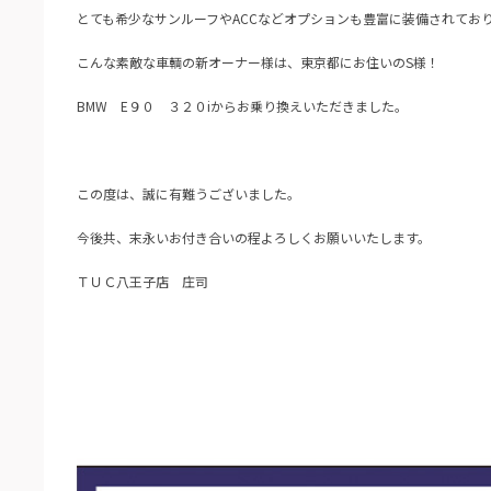
とても希少なサンルーフやACCなどオプションも豊富に装備されてお
こんな素敵な車輌の新オーナー様は、東京都にお住いのS様！
BMW E９０ ３２０iからお乗り換えいただきました。
この度は、誠に有難うございました。
今後共、末永いお付き合いの程よろしくお願いいたします。
ＴＵＣ八王子店 庄司