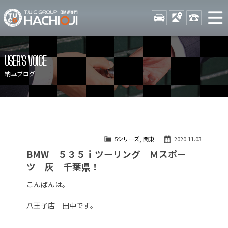
TUCグループ BMW専門 八
STOCK
ACCESS
042-689-
ニュース
在庫リスト
USER'S VOICE
目玉車両一覧
店舗紹介
納車ブログ
保証＆サービス
アクセスマップ
全国納車
お問い合わせ
特別作業について
オーダーサービス
5シリーズ
,
関東
2020.11.03
買取無料査定
自動車保険
BMW ５３５ｉツーリング Ｍスポー
TUCとは？
リクルート
ツ 灰 千葉県！
納車blog
スタッフblog
こんばんは。
会社概要
八王子店 田中です。