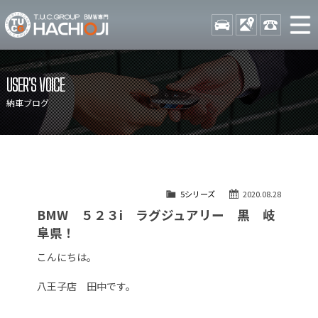
TUCグループ BMW専門 八
STOCK
ACCESS
042-689-
ニュース
在庫リスト
USER'S VOICE
目玉車両一覧
店舗紹介
納車ブログ
保証＆サービス
アクセスマップ
全国納車
お問い合わせ
特別作業について
オーダーサービス
5シリーズ
2020.08.28
買取無料査定
自動車保険
BMW ５２３i ラグジュアリー 黒 岐
TUCとは？
リクルート
阜県！
納車blog
スタッフblog
こんにちは。
会社概要
八王子店 田中です。