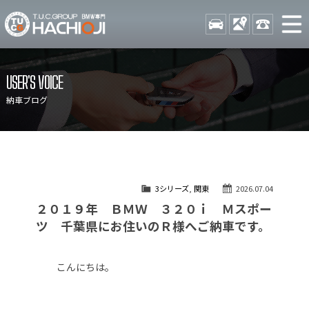
TUCグループ BMW専門 八
STOCK
ACCESS
042-689-
ニュース
在庫リスト
USER'S VOICE
目玉車両一覧
店舗紹介
納車ブログ
保証＆サービス
アクセスマップ
全国納車
お問い合わせ
特別作業について
オーダーサービス
3シリーズ
,
関東
2026.07.04
買取無料査定
自動車保険
２０１９年 ＢＭＷ ３２０ｉ Ｍスポー
TUCとは？
リクルート
ツ 千葉県にお住いのＲ様へご納車です。
納車blog
スタッフblog
こんにちは。
会社概要