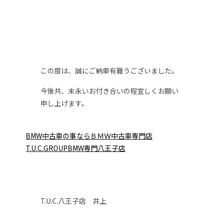
この度は、誠にご納車有難うございました。
今後共、末永いお付き合いの程宜しくお願い
申し上げます。
BMW中古車の事ならＢＭＷ中古車専門店
T.U.C.GROUPBMW専門八王子店
T.U.C.八王子店 井上