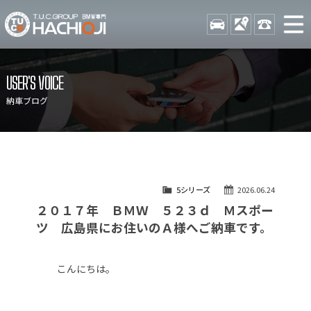
TUCグループ BMW専門 八
STOCK
ACCESS
042-689-
ニュース
在庫リスト
USER'S VOICE
目玉車両一覧
店舗紹介
納車ブログ
保証＆サービス
アクセスマップ
全国納車
お問い合わせ
特別作業について
オーダーサービス
5シリーズ
2026.06.24
買取無料査定
自動車保険
２０１７年 ＢＭＷ ５２３ｄ Ｍスポー
TUCとは？
リクルート
ツ 広島県にお住いのＡ様へご納車です。
納車blog
スタッフblog
こんにちは。
会社概要