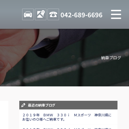
M
STOCK
ACCESS
042-689-6696
店舗紹介
Shop information
納車ブログ
お問い合わせ
Contact us
自動車保険
Car insurance
スタッフblog
最近の納車ブログ
Staff blog
２０１９年 ＢＭＷ ３３０ｉ Ｍスポーツ 神奈川県に
お住いのＯ様へご納車です。