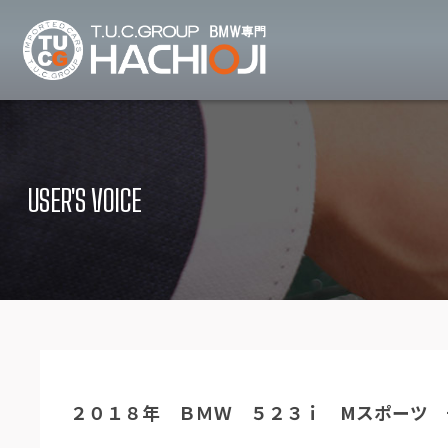
TUCグループ B
ニュース
在庫リ
News and Topics
Stock list
USER'S VOICE
保証＆サービス
アクセ
Warranty and Serivce
Access map
特別作業について
オーダ
Special service
Order service
TUCとは？
リクル
What's TUC
Recruit
２０１８年 ＢＭＷ ５２３ｉ Mスポーツ 
会社概要
Company