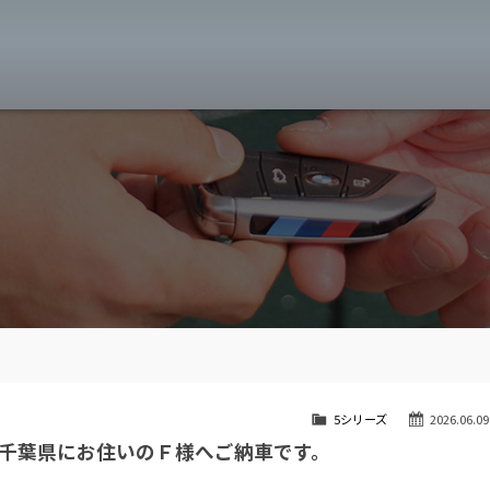
MW専門 八王子店
スト
目玉車両一覧
Features Stock list
スマップ
全国納車
Delivery service
ーサービス
買取無料査定
Trade in
ート
納車blog
User's voice
5シリーズ
2026.06.09
千葉県にお住いのＦ様へご納車です。