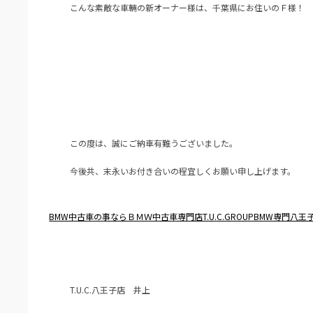
こんな素敵な車輛の新オーナー様は、千葉県にお住いのＦ様！
この度は、誠にご納車有難うございました。
今後共、末永いお付き合いの程宜しくお願い申し上げます。
BMW中古車の事ならＢＭＷ中古車専門店T.U.C.GROUPBMW専門八王
T.U.C.八王子店 井上