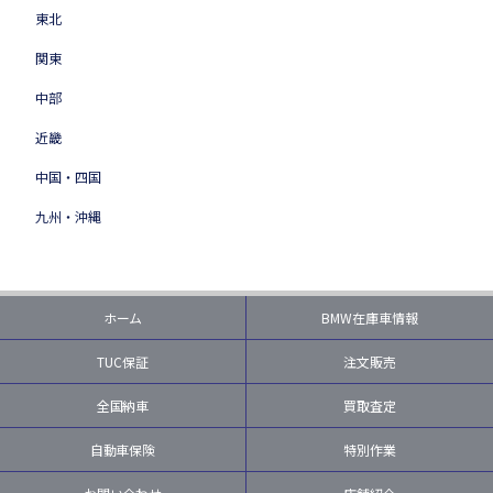
東北
関東
中部
近畿
中国・四国
九州・沖縄
ホーム
BMW在庫車情報
TUC保証
注文販売
全国納車
買取査定
自動車保険
特別作業