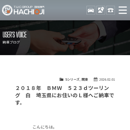
TUCグループ BMW専門 八
STOCK
ACCESS
042-689-
ニュース
在庫リスト
USER'S VOICE
目玉車両一覧
店舗紹介
納車ブログ
保証＆サービス
アクセスマップ
全国納車
お問い合わせ
特別作業について
オーダーサービス
5シリーズ
,
関東
2026.02.01
買取無料査定
自動車保険
２０１８年 ＢＭＷ ５２３ｄツーリン
TUCとは？
リクルート
グ 白 埼玉県にお住いのＬ様へご納車で
す。
納車blog
スタッフblog
会社概要
こんにちは。