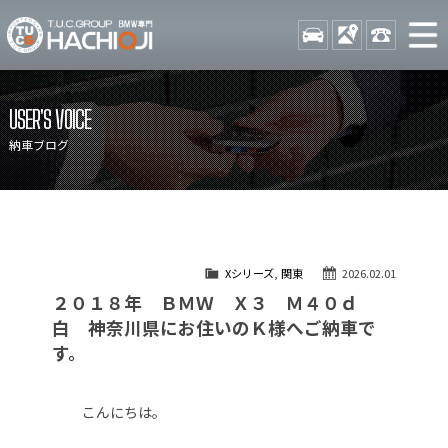
TUCグループ BMW専門 八
STOCK
ACCESS
042-689-
ニュース
在庫リスト
USER'S VOICE
目玉車両一覧
店舗紹介
納車ブログ
保証＆サービス
アクセスマップ
全国納車
お問い合わせ
特別作業について
オーダーサービス
Xシリーズ
,
関東
2026.02.01
買取無料査定
自動車保険
２０１８年 ＢＭＷ Ｘ３ Ｍ４０ｄ
TUCとは？
リクルート
白 神奈川県にお住いのＫ様へご納車で
す。
納車blog
スタッフblog
会社概要
こんにちは。