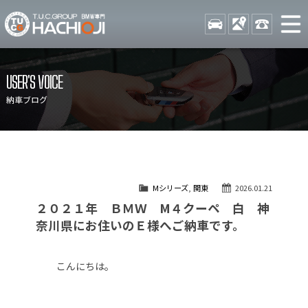
TUCグループ BMW専門 八
STOCK
ACCESS
042-689-
ニュース
在庫リスト
USER'S VOICE
目玉車両一覧
店舗紹介
納車ブログ
保証＆サービス
アクセスマップ
全国納車
お問い合わせ
特別作業について
オーダーサービス
Mシリーズ
,
関東
2026.01.21
買取無料査定
自動車保険
２０２１年 ＢＭＷ M４クーペ 白 神
TUCとは？
リクルート
奈川県にお住いのＥ様へご納車です。
納車blog
スタッフblog
こんにちは。
会社概要