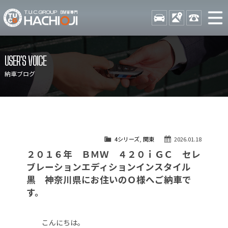
TUCグループ BMW専門 八
STOCK
ACCESS
042-689-
ニュース
在庫リスト
USER'S VOICE
目玉車両一覧
店舗紹介
納車ブログ
保証＆サービス
アクセスマップ
全国納車
お問い合わせ
特別作業について
オーダーサービス
4シリーズ
,
関東
2026.01.18
買取無料査定
自動車保険
２０１６年 ＢＭＷ ４２０ｉＧＣ セレ
TUCとは？
リクルート
ブレーションエディションインスタイル
黒 神奈川県にお住いのＯ様へご納車で
納車blog
スタッフblog
す。
会社概要
こんにちは。