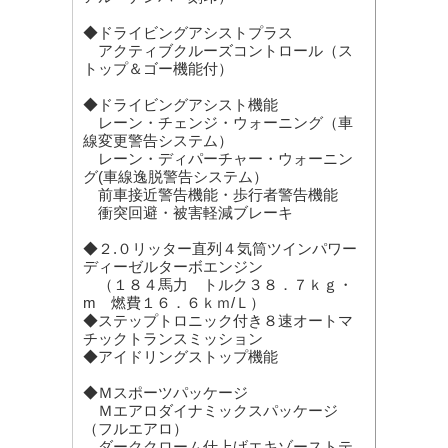
◆ドライビングアシストプラス
アクティブクルーズコントロール（ス
トップ＆ゴー機能付）
◆ドライビングアシスト機能
レーン・チェンジ・ウォーニング（車
線変更警告システム）
レーン・ディパーチャー・ウォーニン
グ(車線逸脱警告システム）
前車接近警告機能・歩行者警告機能
衝突回避・被害軽減ブレーキ
◆２.０リッター直列４気筒ツインパワー
ディーゼルターボエンジン
（１８４馬力 トルク３８．７ｋｇ・
m 燃費１６．６ｋｍ/Ｌ）
◆ステップトロニック付き８速オートマ
チックトランスミッション
◆アイドリングストップ機能
◆Ｍスポーツパッケージ
Ｍエアロダイナミックスパッケージ
（フルエアロ）
ダーククローム仕上げエキゾーストテ