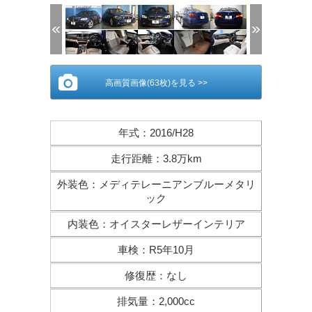
(1/63)
高画質画像(63枚)を見る >>
年式
：
2016/H28
走行距離
：
3.8万km
外装色
：
メディテレーニアンブルーメタリ
ック
内装色
：
オイスターレザーインテリア
車検
：
R5年10月
修復歴
：
なし
排気量
：
2,000cc