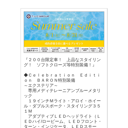
『２００台限定車！ 上品なスタイリン
グ！ ソフトクローズ等特別装備！』
◆Ｃｅｌｅｂｒａｔｉｏｎ Ｅｄｉｔｉ
ｏｎ ＢＡＲＯＮ特別装備
～エクステリア～
専用メディテレーニアンブルーメタリ
ック
１９インチＭライト・アロイ・ホイー
ル・ダブルスポーク・スタイリング３５
１Ｍ
アダプティブＬＥＤヘッドライト（Ｌ
ＥＤハイ/ロービーム、ＬＥＤフロント・
ターン・インジケータ、ＬＥＤスモー