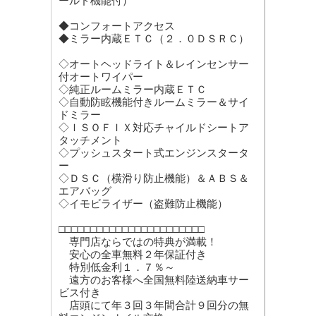
ールド機能付）
◆コンフォートアクセス
◆ミラー内蔵ＥＴＣ（２．０ＤＳＲＣ）
◇オートヘッドライト＆レインセンサー
付オートワイパー
◇純正ルームミラー内蔵ＥＴＣ
◇自動防眩機能付きルームミラー＆サイ
ドミラー
◇ＩＳＯＦＩＸ対応チャイルドシートア
タッチメント
◇プッシュスタート式エンジンスタータ
ー
◇ＤＳＣ（横滑り防止機能）＆ＡＢＳ＆
エアバッグ
◇イモビライザー（盗難防止機能）
□□□□□□□□□□□□□□□□□□□□□□□
専門店ならではの特典が満載！
安心の全車無料２年保証付き
特別低金利１．７％～
遠方のお客様へ全国無料陸送納車サー
ビス付き
店頭にて年３回３年間合計９回分の無