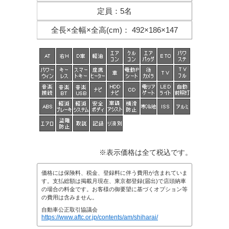
定員
：
5名
全長×全幅×
全高(cm)
：
492×186×147
※表示価格は全て税込です。
価格には保険料、税金、登録料に伴う費用が含まれていま
す。支払総額は掲載月現在、東京都登録(届出)で店頭納車
の場合の料金です。お客様の御要望に基づくオプション等
の費用は含みません。
自動車公正取引協議会
https://www.aftc.or.jp/contents/am/shiharai/