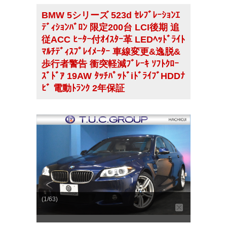
BMW 5シリーズ 523d ｾﾚﾌﾞﾚｰｼｮﾝｴ
ﾃﾞｨｼｮﾝﾊﾞﾛﾝ 限定200台 LCI後期 追
従ACC ﾋｰﾀｰ付ｵｲｽﾀｰ革 LEDﾍｯﾄﾞﾗｲﾄ
ﾏﾙﾁﾃﾞｨｽﾌﾟﾚｲﾒｰﾀｰ 車線変更&逸脱&
歩行者警告 衝突軽減ﾌﾞﾚｰｷ ｿﾌﾄｸﾛｰ
ｽﾞﾄﾞｱ 19AW ﾀｯﾁﾊﾟｯﾄﾞiﾄﾞﾗｲﾌﾞHDDﾅ
ﾋﾞ 電動ﾄﾗﾝｸ 2年保証