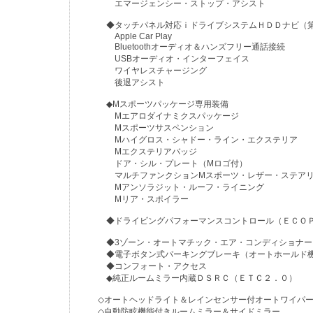
エマージェンシー・ストップ・アシスト
◆タッチパネル対応ｉドライブシステムＨＤＤナビ（第
Apple Car Play
Bluetoothオーディオ＆ハンズフリー通話接続
USBオーディオ・インターフェイス
ワイヤレスチャージング
後退アシスト
◆Mスポーツパッケージ専用装備
Mエアロダイナミクスパッケージ
Mスポーツサスペンション
Mハイグロス・シャドー・ライン・エクステリア
Mエクステリアバッジ
ドア・シル・プレート（Mロゴ付）
マルチファンクションMスポーツ・レザー・ステアリ
Mアンソラジット・ルーフ・ライニング
Mリア・スポイラー
◆ドライビングパフォーマンスコントロール（ＥＣＯＰ
◆3ゾーン・オートマチック・エア・コンディショナー
◆電子ボタン式パーキングブレーキ（オートホールド
◆コンフォート・アクセス
◆純正ルームミラー内蔵ＤＳＲＣ（ＥＴＣ２．０）
◇オートヘッドライト＆レインセンサー付オートワイパ
◇自動防眩機能付きルームミラー＆サイドミラー