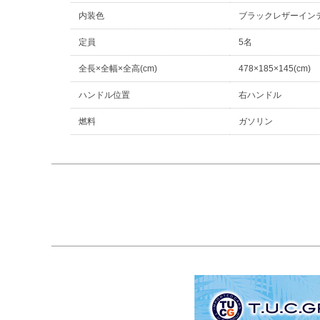
内装色
ブラックレザーイン
定員
5名
全長×全幅×全高(cm)
478×185×145(cm)
ハンドル位置
右ハンドル
燃料
ガソリン