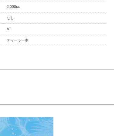
2,000cc
なし
AT
ディーラー車