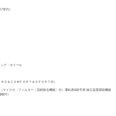
7世代）
ング・ホイール
ＲＯ＆ＣＯＭＦＯＲＴ＆ＳＰＯＲＴ付）
（マイクロ・フィルター〔花粉除去機能〕付）運転席&助手席 独立温度調節機能
機能付）
ー