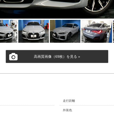
高画質画像（69枚）を見る »
走行距離
外装色