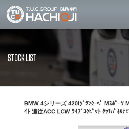
TUCグループ 
ニュース
在庫リ
News and Topics
Stock list
STOCK LIST
保証＆サービス
アクセ
Warranty and Serivce
Access map
特別作業について
オーダ
Special service
Order service
TUCとは？
リクル
BMW 4シリーズ 420iｸﾞﾗﾝｸｰﾍﾟ Mｽﾎﾟｰﾂ Mｽ
What's TUC
Recruit
ｲﾄ 追従ACC LCW ﾗｲﾌﾞｺｸﾋﾟｯﾄ ﾀｯﾁﾊﾟﾈﾙﾅ
会社概要
Company