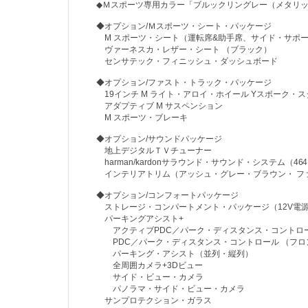
◆Ｍスポーツ専用カラー「ブルックリングレー（メタリ
◆オプション/Ｍスポーツ・シート・パッケージ
M スポーツ・シート（運転席&助手席、サイド・サポー
ヴァーネスカ・レザー・シート （ブラック）
センサテック・フィニッシュ・ダッシュボード
◆オプション/ファスト・トラック・パッケージ
19インチ M ライト・アロイ・ホイール Yスポーク・ス
アダプティブ M サスペンション
M スポーツ・ブレーキ
◆オプション/サウンドパッケージ
地上デジタルＴＶチューナー
harman/kardonサラウンド・サウンド・システム（
インテリアトリム（アッシュ・グレー・ブラウン・ フ
◆オプション/コンフォートパッケージ
ストレージ・コンパートメント・パッケージ（12V電源ソ
パーキングアシスト+
アクティブPDC／パーク・ディスタンス・コントロ
PDC／パーク・ディスタンス・コントロール （フロ
パーキング・アシスト（並列・縦列）
全周囲カメラ+3Dビュー
サイド・ビュー・カメラ
パノラマ・サイド・ビュー・カメラ
サンプロテクション・ガラス