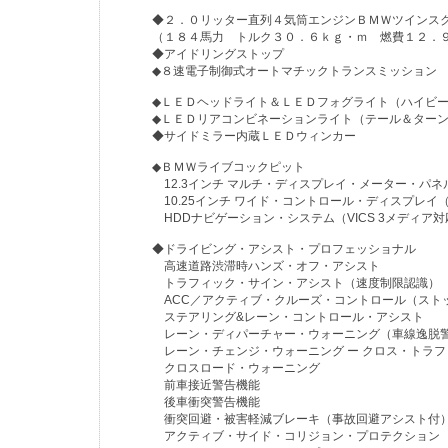
◆２．０リッター直列４気筒エンジンＢＭＷツインス
（１８４馬力 トルク３０．６ｋｇ・ｍ 燃費１２．９
◆アイドリングストップ
◆８速電子制御式オートマチックトランスミッション
◆ＬＥＤヘッドライト＆ＬＥＤフォグライト（ハイビー
◆ＬＥＤリアコンビネーションライト（テール＆ターン
◆サイドミラー内蔵ＬＥＤウィンカー
◆ＢＭＷライブコックピット
12.3インチ マルチ・ディスプレイ・メーター・パネ
10.25インチ ワイド・コントロール・ディスプレイ
HDDナビゲーション・システム（VICS 3メディア対
◆ドライビング・アシスト・プロフェッショナル
高速道路渋滞時ハンズ・オフ・アシスト
トラフィック・サイン・アシスト（速度制限認識）
ACC／アクティブ・クルーズ・コントロール（ストッ
ステアリング&レーン・コントロール・アシスト
レーン・ディパーチャー・ウォーニング（車線逸脱警
レーン・チェンジ・ウォーニング ー クロス・トラフィ
クロスロード・ウォーニング
前車接近警告機能
後車衝突警告機能
衝突回避・被害軽減ブレーキ（事故回避アシスト付
アクティブ・サイド・コリジョン・プロテクション