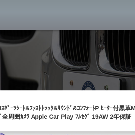
BMW専門 八王子店
スト
目玉車両一覧
Features Stock list
スマップ
全国納車
Delivery service
ーサービス
買取無料査定
Trade in
ート
納車blog
ﾎﾟｰﾂｼｰﾄ&ﾌｧｽﾄﾄﾗｯｸ&ｻｳﾝﾄﾞ&ｺﾝﾌｫｰﾄP ﾋｰﾀｰ付黒革Mｽ
User's voice
ﾋﾞ全周囲ｶﾒﾗ Apple Car Play ﾌﾙｾｸﾞ 19AW 2年保証