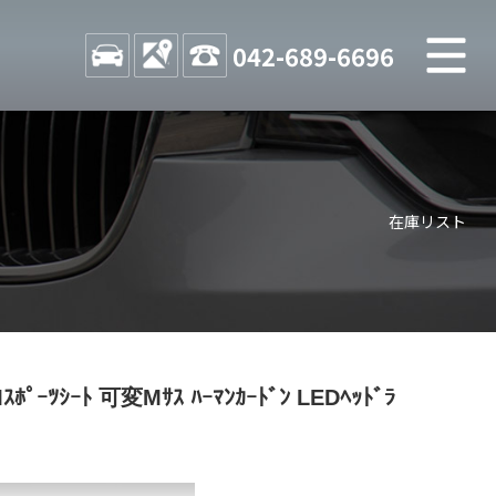
M
STOCK
ACCESS
042-689-6696
店舗紹介
Shop information
在庫リスト
お問い合わせ
Contact us
自動車保険
Car insurance
スタッフblog
ﾎﾟｰﾂｼｰﾄ 可変Mｻｽ ﾊｰﾏﾝｶｰﾄﾞﾝ LEDﾍｯﾄﾞﾗ
Staff blog