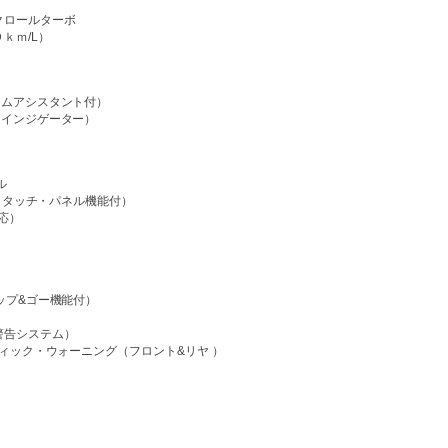
クロールターボ
ｋｍ/L）
ムアシスタント付）
インジゲーター）
ル
（タッチ・パネル機能付）
応）
プ&ゴー機能付）
告システム）
ック・ウォーニング（フロント&リヤ ）
）