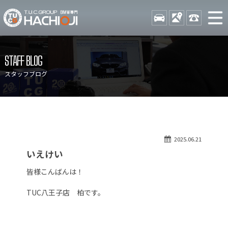
TUCグループ BMW専門 八
STOCK
ACCESS
042-689-
ニュース
在庫リスト
STAFF BLOG
目玉車両一覧
店舗紹介
スタッフブログ
保証＆サービス
アクセスマップ
全国納車
お問い合わせ
特別作業について
オーダーサービス
2025.06.21
買取無料査定
自動車保険
いえけい
TUCとは？
リクルート
皆様こんばんは！
納車blog
スタッフblog
TUC八王子店 柏です。
会社概要