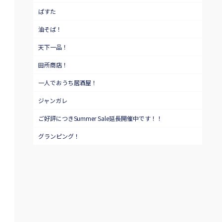
ぱすた
油そば！
天下一品！
田所商店！
一人でおうち居酒屋！
ジャンガレ
ご好評につきSummer Sale延長開催中です！！
グランピング！