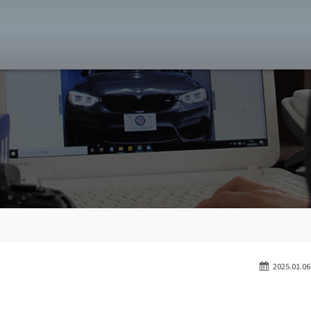
MW専門 八王子店
スト
目玉車両一覧
Features Stock list
スマップ
全国納車
Delivery service
ーサービス
買取無料査定
Trade in
ート
納車blog
User's voice
2025.01.06