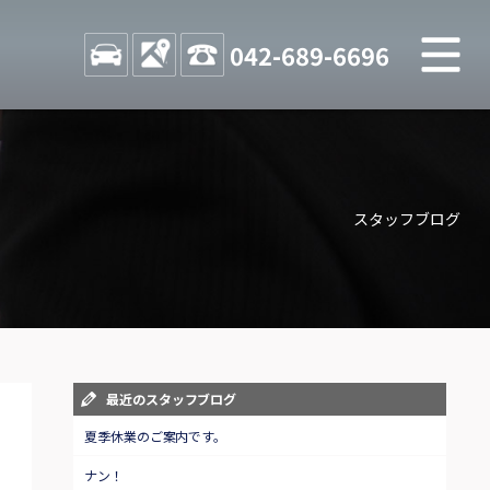
M
STOCK
ACCESS
042-689-6696
店舗紹介
Shop information
スタッフブログ
お問い合わせ
Contact us
自動車保険
Car insurance
スタッフblog
最近のスタッフブログ
Staff blog
夏季休業のご案内です。
ナン！