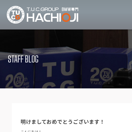
TUCグループ B
ニュース
在庫リ
News and Topics
Stock list
STAFF BLOG
保証＆サービス
アクセ
Warranty and Serivce
Access map
特別作業について
オーダ
Special service
Order service
TUCとは？
リクル
What's TUC
Recruit
明けましておめでとうございます！
会社概要
Company
こんにちは！