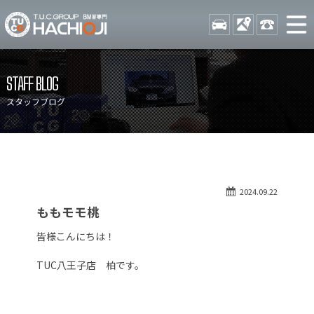
TUCグループ BMW専門 八
STOCK
ACCESS
042-689-
ニュース
在庫リスト
STAFF BLOG
目玉車両一覧
店舗紹介
スタッフブログ
保証＆サービス
アクセスマップ
全国納車
お問い合わせ
特別作業について
オーダーサービス
2024.09.22
買取無料査定
自動車保険
ももモモ桃
TUCとは？
リクルート
皆様こんにちは！
納車blog
スタッフblog
TUC八王子店 柏です。
会社概要