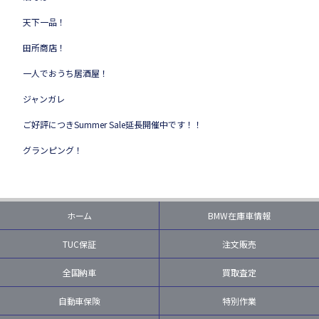
天下一品！
田所商店！
一人でおうち居酒屋！
ジャンガレ
ご好評につきSummer Sale延長開催中です！！
グランピング！
ホーム
BMW在庫車情報
TUC保証
注文販売
全国納車
買取査定
自動車保険
特別作業