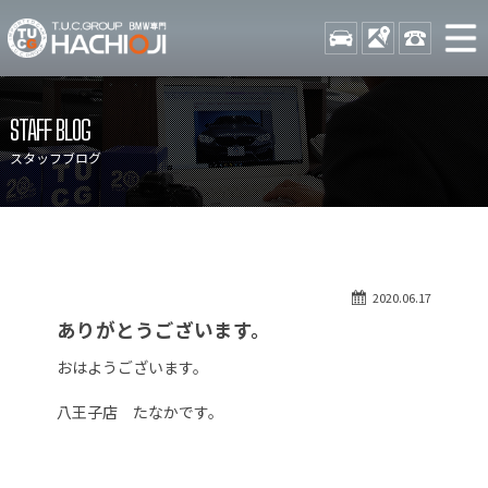
TUCグループ BMW専門 八
STOCK
ACCESS
042-689-
ニュース
在庫リスト
STAFF BLOG
目玉車両一覧
店舗紹介
スタッフブログ
保証＆サービス
アクセスマップ
全国納車
お問い合わせ
特別作業について
オーダーサービス
2020.06.17
買取無料査定
自動車保険
ありがとうございます。
TUCとは？
リクルート
おはようございます。
納車blog
スタッフblog
八王子店 たなかです。
会社概要